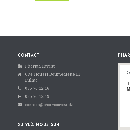
CONTACT
PHAR
Pharma Invest
Cité Houari Boumediène El-
Eulma
T
036 76 12 16
M
036 76 12 19
contact@pharmainvest.dz
SUIVEZ NOUS SUR :