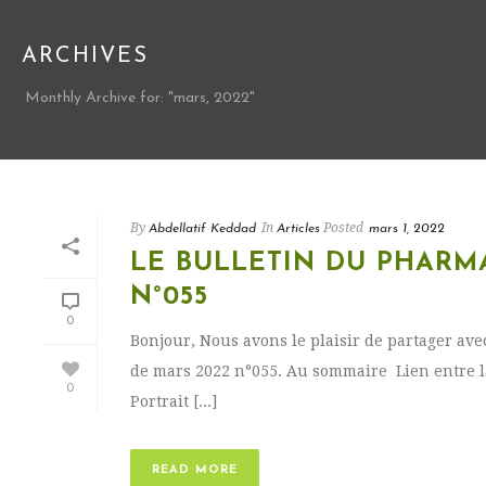
ARCHIVES
Monthly Archive for: "mars, 2022"
By
In
Posted
Abdellatif Keddad
Articles
mars 1, 2022
LE BULLETIN DU PHARMA
N°055
0
Bonjour, Nous avons le plaisir de partager ave
de mars 2022 n°055. Au sommaire Lien entre la 
0
Portrait [...]
READ MORE