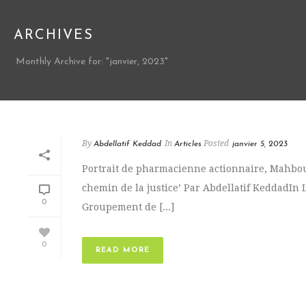
ARCHIVES
Monthly Archive for: "janvier, 2023"
By
In
Posted
Abdellatif Keddad
Articles
janvier 5, 2023
Portrait de pharmacienne actionnaire, Mahbou
chemin de la justice’ Par Abdellatif KeddadIn 
0
Groupement de [...]
0
READ MORE