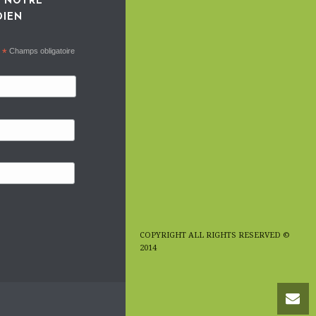
 NOTRE
DIEN
*
Champs obligatoire
COPYRIGHT ALL RIGHTS RESERVED ©
2014