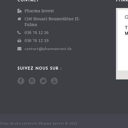
CONTACT
PHAR
Pharma Invest
Cité Houari Boumediène El-
Eulma
T
036 76 12 16
M
036 76 12 19
contact@pharmainvest.dz
SUIVEZ NOUS SUR :
Tous droits réservés Pharma Invest © 2015