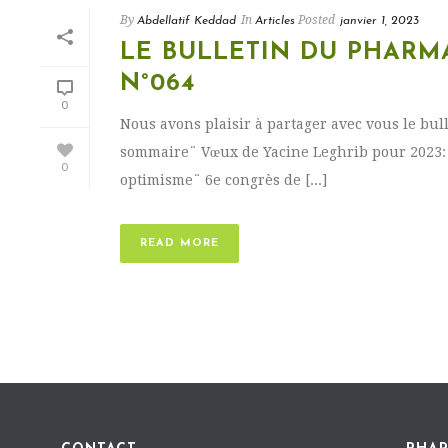
By
In
Posted
Abdellatif Keddad
Articles
janvier 1, 2023
LE BULLETIN DU PHARMA
N°064
0
Nous avons plaisir à partager avec vous le bu
sommaire¨ Vœux de Yacine Leghrib pour 2023: 
0
optimisme¨ 6e congrès de [...]
READ MORE