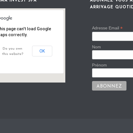
MA INVEST SPA
ABONNEZ VOUS À
ARRIVAGE QUOTI
*
Adresse Email
his page can't load Google
aps correctly.
Nom
Do you own
OK
this website?
Prénom