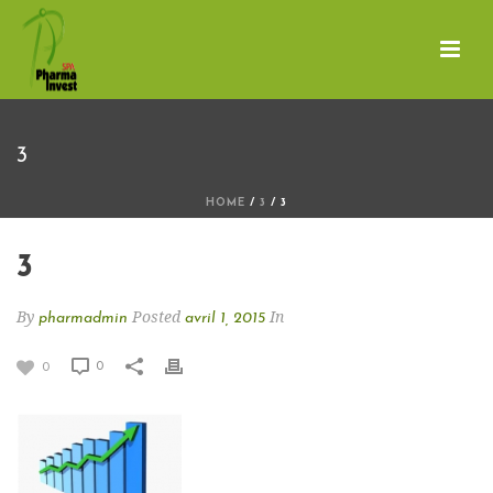
3
HOME
/
3
/ 3
3
By
Posted
In
pharmadmin
avril 1, 2015
0
0