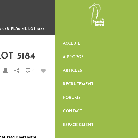
,05% FL/10 ML LOT 5184
ACCEUIL
OT 5184
A PROPOS
ARTICLES
0
1
RECRUTEMENT
FORUMS
CONTACT
ESPACE CLIENT
r au retour vers votre