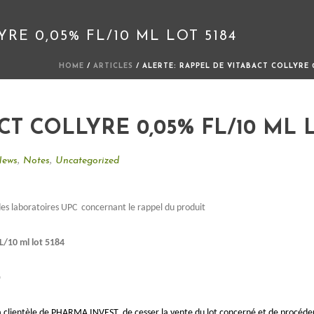
RE 0,05% FL/10 ML LOT 5184
HOME
/
ARTICLES
/ ALERTE: RAPPEL DE VITABACT COLLYRE 0
T COLLYRE 0,05% FL/10 ML L
,
,
ews
Notes
Uncategorized
des laboratoires UPC
concernant le rappel du produit
/10 ml lot 5184
)
la clientèle de PHARMA INVEST, de
cesser la vente du lot concerné et de procéde