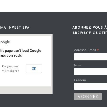
MA INVEST SPA
ABONNEZ VOUS À
ARRIVAGE QUOTI
*
Adresse Email
his page can't load Google
aps correctly.
Nom
Do you own
OK
this website?
Prénom