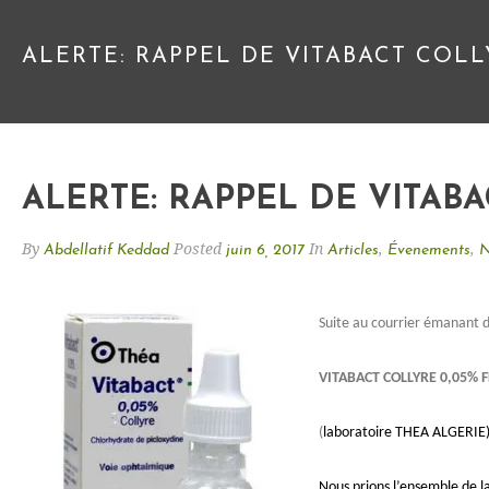
ALERTE: RAPPEL DE VITABACT COLLY
ALERTE: RAPPEL DE VITABAC
By
Posted
In
,
,
Abdellatif Keddad
juin 6, 2017
Articles
Évenements
N
Suite au courrier émanant 
VITABACT COLLYRE 0,05% FL
(
laboratoire THEA ALGERIE
Nous prions l’ensemble de 