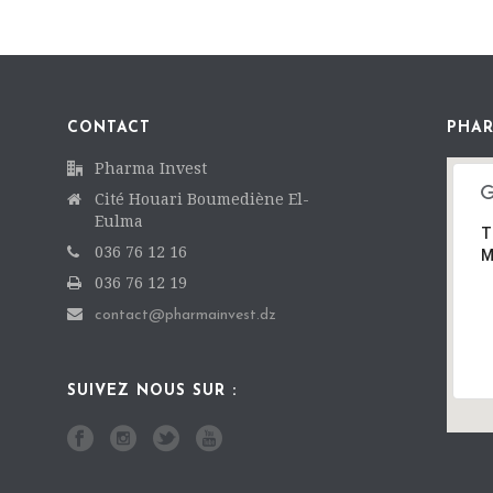
t
ê
t
r
t
r
e
r
e
)
e
)
)
CONTACT
PHAR
Pharma Invest
Cité Houari Boumediène El-
Eulma
T
036 76 12 16
M
036 76 12 19
contact@pharmainvest.dz
SUIVEZ NOUS SUR :