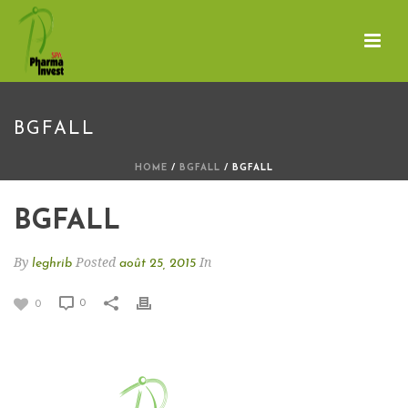
BGFALL
HOME
/
BGFALL
/ BGFALL
BGFALL
By
Posted
In
leghrib
août 25, 2015
0
0