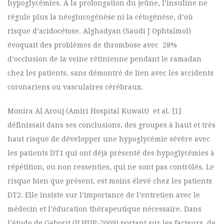
hypoglycémies. A la prolongation du jeûne, l’insuline ne
régule plus la néoglucogénèse ni la cétogénèse, d’où
risque d’acidocétose. Alghadyan (Saudi J Ophtalmol)
évoquait des problèmes de thrombose avec 28%
d’occlusion de la veine rétinienne pendant le ramadan
chez les patients, sans démontré de lien avec les accidents
coronariens ou vasculaires cérébraux.
Monira Al Arouj (Amiri Hospital Kuwait) et al. [1]
définissait dans ses conclusions, des groupes à haut et très
haut risque de développer une hypoglycémie sévère avec
les patients DT1 qui ont déjà présenté des hypoglycémies à
répétition, ou non ressenties, qui ne sont pas contrôlés. Le
risque bien que présent, est moins élevé chez les patients
DT2. Elle insiste sur l’importance de l’entretien avec le
médecin et l’éducation thérapeutique nécessaire. Dans
l’étude de Gaborit (ILHUP-2009) portant sur les facteurs de