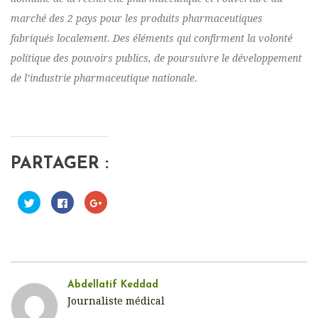
marché des 2 pays pour les produits pharmaceutiques
fabriqués localement. Des éléments qui confirment la volonté
politique des pouvoirs publics, de poursuivre le développement
de l’industrie pharmaceutique nationale.
PARTAGER :
C
C
C
l
l
l
i
i
i
q
q
q
u
u
u
e
e
e
z
z
z
p
p
p
o
o
o
u
u
u
r
r
r
Abdellatif Keddad
p
p
p
Journaliste médical
a
a
a
r
r
r