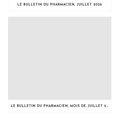
n
e
n
LE BULLETIN DU PHARMACIEN, JUILLET 2026
ê
n
ê
t
ê
t
r
t
r
e
r
e
)
e
)
)
LE BULLETIN DU PHARMACIEN, MOIS DE JUILLET 2026