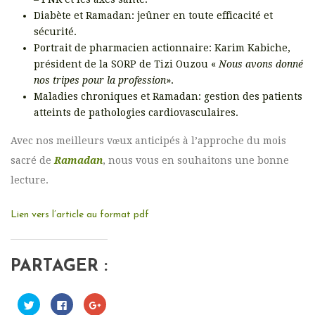
Diabète et Ramadan: jeûner en toute efficacité et
sécurité.
Portrait de pharmacien actionnaire: Karim Kabiche,
président de la SORP de Tizi Ouzou «
Nous avons donné
nos tripes pour la profession
».
Maladies chroniques et Ramadan: gestion des patients
atteints de pathologies cardiovasculaires.
Avec nos meilleurs vœux anticipés à l’approche du mois
sacré de
Ramadan
, nous vous en souhaitons une bonne
lecture.
Lien vers l’article au format pdf
PARTAGER :
C
C
C
l
l
l