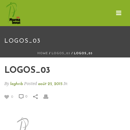
LOGOS_03
HOME
/
LOGOS_03
/ LOGOS_03
LOGOS_03
By
Posted
In
leghrib
août 25, 2015
0
0