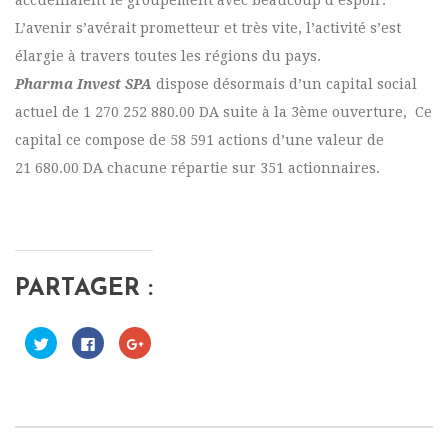
accueillaient le groupement avec beaucoup d’espoir.
L’avenir s’avérait prometteur et très vite, l’activité s’est
élargie à travers toutes les régions du pays.
Pharma Invest SPA
dispose désormais d’un capital social
actuel de 1 270 252 880.00 DA suite à la 3ème ouverture, Ce
capital ce compose de 58 591 actions d’une valeur de
21 680.00 DA chacune répartie sur 351 actionnaires.
PARTAGER :
C
C
C
l
l
l
i
i
i
q
q
q
u
u
u
e
e
e
z
z
z
p
p
p
o
o
o
u
u
u