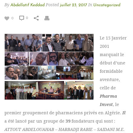
By
Posted
In
Abdellatif Keddad
juillet 23, 2017
Uncategorized
0
0
Le 15 Janvier
2001
marquait le
début d’une
formidable
aventure,
celle de
Pharma
Invest
, le
premier groupement de pharmaciens privés en Algérie.
Il
a été lancé par un groupe de
39
fondateurs qui sont :
ATTOUT ABDELOUAHAB – HARBADJI RABIE – SAIDANI M.E.