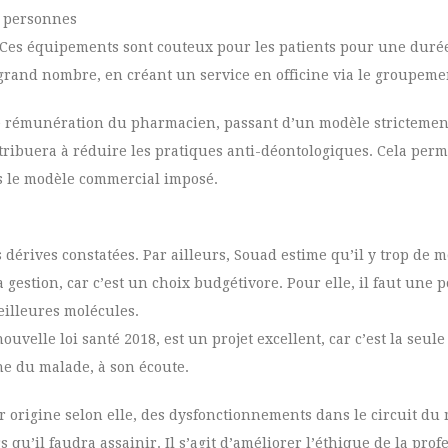
es personnes
 « Ces équipements sont couteux pour les patients pour une durée
s grand nombre, en créant un service en officine via le groupem
de rémunération du pharmacien, passant d’un modèle stricteme
ntribuera à réduire les pratiques anti-déontologiques. Cela per
us le modèle commercial imposé.
dérives constatées. Par ailleurs, Souad estime qu’il y trop de 
gestion, car c’est un choix budgétivore. Pour elle, il faut une p
eilleures molécules.
velle loi santé 2018, est un projet excellent, car c’est la seul
he du malade, à son écoute.
 origine selon elle, des dysfonctionnements dans le circuit du
 qu’il faudra assainir. Il s’agit d’améliorer l’éthique de la pro