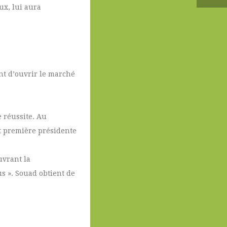
ux, lui aura
ent d’ouvrir le marché
e réussite. Au
nt première présidente
uvrant la
us ». Souad obtient de