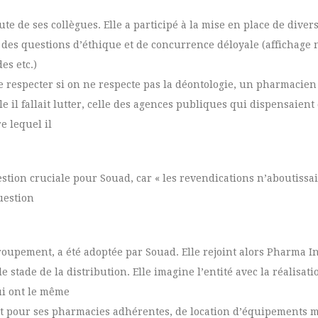
ute de ses collègues. Elle a participé à la mise en place de dive
er des questions d’éthique et de concurrence déloyale (affichage
es etc.)
e respecter si on ne respecte pas la déontologie, un pharmacien
le il fallait lutter, celle des agences publiques qui dispensaie
e lequel il
tion cruciale pour Souad, car « les revendications n’aboutissai
uestion
oupement, a été adoptée par Souad. Elle rejoint alors Pharma In
tade de la distribution. Elle imagine l’entité avec la réalisati
qui ont le même
ent pour ses pharmacies adhérentes, de location d’équipements 