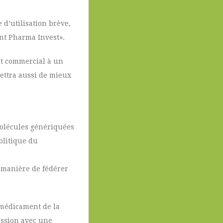
 d’utilisation brève,
ent Pharma Invest».
nt commercial à un
mettra aussi de mieux
molécules génériquées
olitique du
e manière de fédérer
 médicament de la
fession avec une