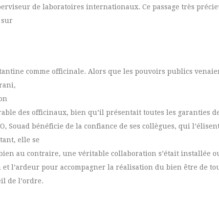
perviseur de laboratoires internationaux. Ce passage très précie
 sur
onstantine comme officinale. Alors que les pouvoirs publics venai
rani,
ion
able des officinaux, bien qu’il présentait toutes les garanties d
O, Souad bénéficie de la confiance de ses collègues, qui l’élise
ant, elle se
ien au contraire, une véritable collaboration s’était installée o
i et l’ardeur pour accompagner la réalisation du bien être de to
l de l’ordre.