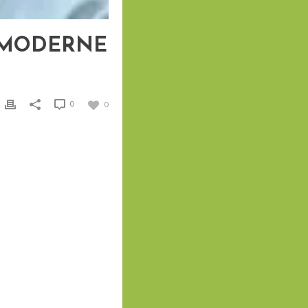
N MODERNE
0
0