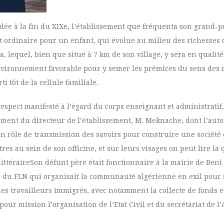
ndée à la fin du XIXe, l’établissement que fréquenta son grand-
t ordinaire pour un enfant, qui évolue au milieu des richesses 
, lequel, bien que situé à 7 km de son village, y sera en qualité
environnement favorable pour y semer les prémices du sens des r
i tôt de la cellule familiale.
espect manifesté à l’égard du corps enseignant et administratif
tement du directeur de l’établissement, M. Meknache, dont l’auto
on rôle de transmission des savoirs pour construire une société
tres au sein de son officine, et sur leurs visages on peut lire l
littéraireSon défunt père était fonctionnaire à la mairie de Beni 
e du FLN qui organisait la communauté algérienne en exil pour s
 des travailleurs immigrés, avec notamment la collecte de fonds 
ur mission l’organisation de l’Etat Civil et du secrétariat de l’