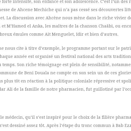
forte intensité, son enfance et son adolescence. C’est l’un des
nesse de Ahcene Mechiche qui n’a pas cessé ses découvertes litt
net. La discussion avec Ahcène nous mène dans le riche vivier d
n et M’Hamed el Anka, les maîtres de la chanson Chaâbi, ou enc
breux émules comme Ait Menguelet, Idir et bien d’autres.
ne nous cite à titre d’exemple, le programme portant sur le patr
chaque année est organisé un festival national des arts tradition
temps. Son riche témoignage est plein de sensibilité, notammen
ommune de Beni Douala ne compte en son sein un de ces glorieu
 plus tôt en réaction à la politique coloniale répressive et sp
 Ali de la famille de notre pharmacien, fut guillotiné par l’oc
le médecin, qu’il s’est inspiré pour le choix de la filière pharm
est dessiné assez tôt. Après l’étape du tronc commun à Bab Ezzou