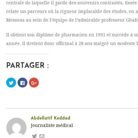
centrale de laquelle il garde des souvenirs contrastés, tissés
relate un parcours où la rigueur implacable des études, en a
Messous au sein de l’équipe de l’admirable professeur Ghafour
Il obtient son diplôme de pharmacien en 1991 et succède à un
année. Il devient donc officinal à 28 ans malgré un modeste 
PARTAGER :
C
C
C
l
l
l
i
i
i
q
q
q
u
u
u
e
e
e
z
z
z
p
p
p
o
o
o
u
u
u
r
r
r
Abdellatif Keddad
p
p
p
Journaliste médical
a
a
a
r
r
r
t
t
t
a
a
a