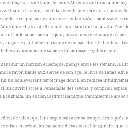
es enfants, en cas de faute, le jeune Ahcene avait droit à une le
ve. Quant à la mère, c’était la cheville ouvrière de la famille. B
ernelle, à ce que les devoirs de ses enfants s’accomplissent, scr
’aîné d’une fratrie de 9 enfants, un statut qui lui a valu d’héri
durant toute la période à ce jour, tissant des relations de respec
er, angoissé par l’idée du risque de ne pas être à la hauteur. Le
 belles invocations que sa mère lui adresse régulièrement.
ant sur un horizon éclectique, plongé entre les romans, la litt
 dans le rayon limité aux élèves de son âge, le livre de Fatma A
ur lui un bouleversant témoignage dont il en rédigea intuitive
i lui ouvrit l’accès à l’ensemble des rayons, y compris l’espace
e de Boukhalfa, un ancien institut islamique d’architecture ara
médien de talent qui leur organisait avec sa troupe, des représe
es mises en scène, les moments d’évasion et l’imaginaire que cel