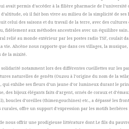
 avait permis d’accéder à la filière pharmacie de l’université d
d’altitude, où il fait bon vivre au milieu de la simplicité de se
it celui des saisons et du travail de la terre, avec des cultures
lu, fidèlement aux méthodes ancestrales avec un équilibre sain.
ral relié au monde extérieur par les postes radio TSF, coulait da
 la vie. Ahcène nous rapporte que dans ces villages, la musique,
 de la mixité.
lidarité notamment lors des différentes cueillettes sur les parc
lôtures naturelles de genêts (Ouzou à l’origine du nom de la wila
s, qui exhibe ses fleurs d’un jaune d’or lumineux durant le pri
sse, des bijoux élégants faits d’argent, ornés de coraux et d’ém
l), boucles d’oreilles (thimengouchines) etc., a dépassé les front
s rurales, offre un support d’expression par les motifs berbères
 de nous offrir une prodigieuse littérature dont Le fils du pauv