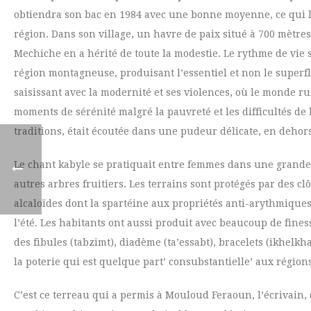
obtiendra son bac en 1984 avec une bonne moyenne, ce qui lui
région. Dans son village, un havre de paix situé à 700 mètres 
Mechiche en a hérité de toute la modestie. Le rythme de vie su
région montagneuse, produisant l’essentiel et non le superf
saisissant avec la modernité et ses violences, où le monde ru
moments de sérénité malgré la pauvreté et les difficultés de
traditions, était écoutée dans une pudeur délicate, en dehors
Le chant kabyle se pratiquait entre femmes dans une grande so
autres arbres fruitiers. Les terrains sont protégés par des c
alcaloïdes dont la spartéine aux propriétés anti-arythmique
l’été. Les habitants ont aussi produit avec beaucoup de fine
des fibules (tabzimt), diadème (ta’essabt), bracelets (ikhelkha
la poterie qui est quelque part’ consubstantielle’ aux région
C’est ce terreau qui a permis à Mouloud Feraoun, l’écrivain,