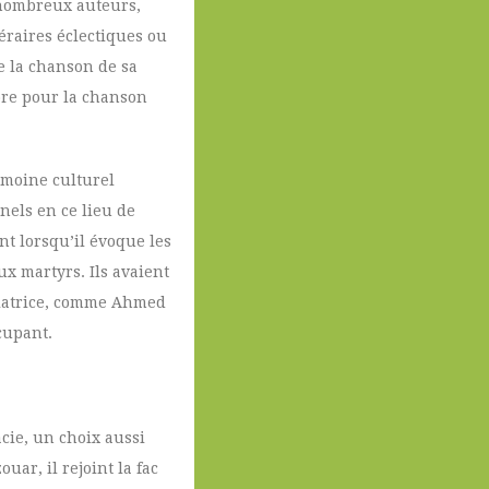
 nombreux auteurs,
éraires éclectiques ou
e la chanson de sa
ore pour la chanson
imoine culturel
nels en ce lieu de
t lorsqu’il évoque les
x martyrs. Ils avaient
oliatrice, comme Ahmed
cupant.
acie, un choix aussi
ar, il rejoint la fac