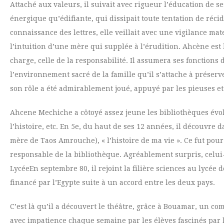
Attaché aux valeurs, il suivait avec rigueur l’éducation de s
énergique qu’édifiante, qui dissipait toute tentation de récidi
connaissance des lettres, elle veillait avec une vigilance mat
l’intuition d’une mère qui supplée à l’érudition. Ahcène est l
charge, celle de la responsabilité. Il assumera ses fonctions 
l’environnement sacré de la famille qu’il s’attache à préserv
son rôle a été admirablement joué, appuyé par les pieuses et
Ahcene Mechiche a côtoyé assez jeune les bibliothèques évolu
l’histoire, etc. En 5e, du haut de ses 12 années, il découvre
mère de Taos Amrouche), « l’histoire de ma vie ». Ce fut po
responsable de la bibliothèque. Agréablement surpris, celui-c
LycéeEn septembre 80, il rejoint la filière sciences au lycé
financé par l’Egypte suite à un accord entre les deux pays.
C’est là qu’il a découvert le théâtre, grâce à Bouamar, un co
avec impatience chaque semaine par les élèves fascinés par l