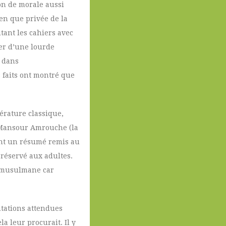
çon de morale aussi
ien que privée de la
utant les cahiers avec
ter d’une lourde
t dans
s faits ont montré que
érature classique,
th Mansour Amrouche (la
ment un résumé remis au
 réservé aux adultes.
bo-musulmane car
ntations attendues
a leur procurait. Il y