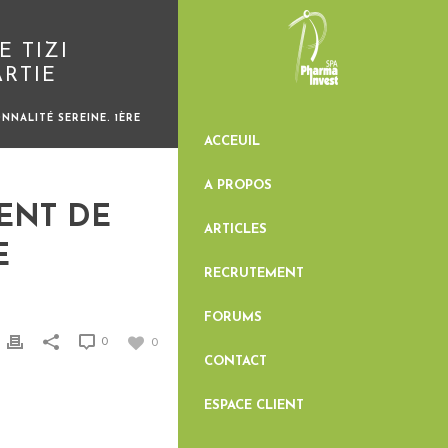
 TIZI
ARTIE
NNALITÉ SEREINE. 1ÈRE
ACCEUIL
A PROPOS
ENT DE
ARTICLES
E
RECRUTEMENT
FORUMS
0
0
CONTACT
ESPACE CLIENT