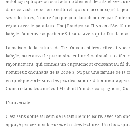
autobiographique où sont admirablement décrits et avec une 
dans ce vaste répertoire culturel, qui ont accompagné la jeu
ses relectures, à notre époque pourtant dominée par l’inter
région avec le populaire Hadj Boudjemaa El Ankis d’Azeffou
kabyle l’auteur-compositeur Slimane Azem qui a fait de nom
La maison de la culture de Tizi Ouzou est très active et Ahce
kabyle, mais aussi le patrimoine culturel national. En effet, 
rayonnement, qui connaît un engouement croissant au fil du 
nombreux chouhada de la Zone 3, où pas une famille de la c
en quelque sorte suivi les pas des bandits d’honneur apparus
Oumeri dans les années 1945 dont l’un des compagnons, Oudar
L’université
C’est sans doute au sein de la famille nucléaire, avec son onc
appuyé par ses nombreuses et riches lectures. Un choix qui s’