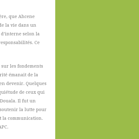
père, que Ahcene
de la vie dans un
 d’interne selon la
esponsabilités. Ce
, sur les fondements
rité émanait de la
 en devenir. Quelques
a quiétude de ceux qui
Douala. Il fut un
outenir la lutte pour
et la communication.
APC.