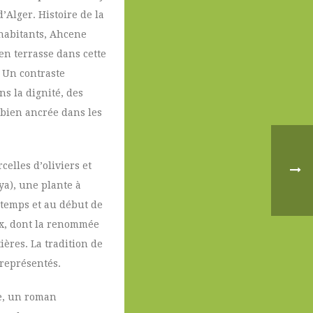
’Alger. Histoire de la
s habitants, Ahcene
 en terrasse dans cette
 Un contraste
ns la dignité, des
 bien ancrée dans les
elles d’oliviers et
ya), une plante à
ntemps et au début de
aux, dont la renommée
ières. La tradition de
 représentés.
re, un roman