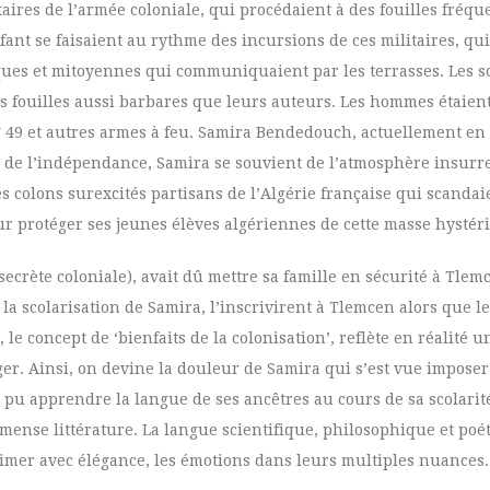
taires de l’armée coloniale, qui procédaient à des fouilles fréqu
fant se faisaient au rythme des incursions de ces militaires, qui
iques et mitoyennes qui communiquaient par les terrasses. Les s
es fouilles aussi barbares que leurs auteurs. Les hommes étaien
T 49 et autres armes à feu. Samira Bendedouch, actuellement en 
lle de l’indépendance, Samira se souvient de l’atmosphère insurr
es colons surexcités partisans de l’Algérie française qui scanda
ur protéger ses jeunes élèves algériennes de cette masse hystér
 secrète coloniale), avait dû mettre sa famille en sécurité à Tle
 scolarisation de Samira, l’inscrivirent à Tlemcen alors que leu
e concept de ‘bienfaits de la colonisation’, reflète en réalité 
er. Ainsi, on devine la douleur de Samira qui s’est vue imposer
ir pu apprendre la langue de ses ancêtres au cours de sa scolarit
mense littérature. La langue scientifique, philosophique et poét
imer avec élégance, les émotions dans leurs multiples nuances.