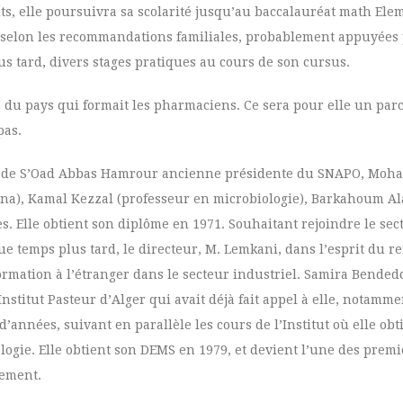
ts, elle poursuivra sa scolarité jusqu’au baccalauréat math Elem
ie, selon les recommandations familiales, probablement appuyées
us tard, divers stages pratiques au cours de son cursus.
té du pays qui formait les pharmaciens. Ce sera pour elle un par
pas.
ion de S’Oad Abbas Hamrour ancienne présidente du SNAPO, Mo
na), Kamal Kezzal (professeur en microbiologie), Barkahoum Al
. Elle obtient son diplôme en 1971. Souhaitant rejoindre le sect
e temps plus tard, le directeur, M. Lemkani, dans l’esprit du 
rmation à l’étranger dans le secteur industriel. Samira Bende
’Institut Pasteur d’Alger qui avait déjà fait appel à elle, notamm
’années, suivant en parallèle les cours de l’Institut où elle obt
ogie. Elle obtient son DEMS en 1979, et devient l’une des premi
nement.