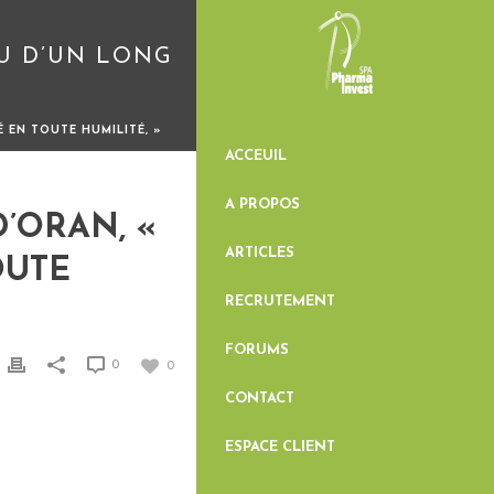
ÇU D’UN LONG
 EN TOUTE HUMILITÉ, »
ACCEUIL
A PROPOS
’ORAN, «
ARTICLES
OUTE
RECRUTEMENT
FORUMS
0
0
CONTACT
ESPACE CLIENT