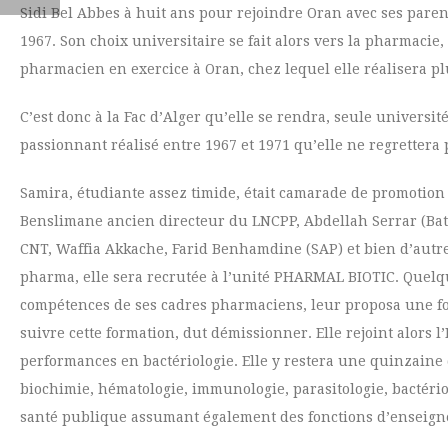
Sidi Bel Abbes à huit ans pour rejoindre Oran avec ses paren
1967. Son choix universitaire se fait alors vers la pharmac
pharmacien en exercice à Oran, chez lequel elle réalisera pl
C’est donc à la Fac d’Alger qu’elle se rendra, seule universi
passionnant réalisé entre 1967 et 1971 qu’elle ne regrettera 
Samira, étudiante assez timide, était camarade de promot
Benslimane ancien directeur du LNCPP, Abdellah Serrar (Bat
CNT, Waffia Akkache, Farid Benhamdine (SAP) et bien d’autres
pharma, elle sera recrutée à l’unité PHARMAL BIOTIC. Quelqu
compétences de ses cadres pharmaciens, leur proposa une fo
suivre cette formation, dut démissionner. Elle rejoint alors l
performances en bactériologie. Elle y restera une quinzaine d
biochimie, hématologie, immunologie, parasitologie, bactériol
santé publique assumant également des fonctions d’enseig