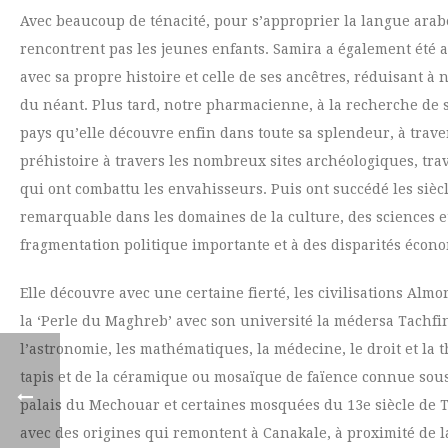
Avec beaucoup de ténacité, pour s’approprier la langue arabe,
rencontrent pas les jeunes enfants. Samira a également été a
avec sa propre histoire et celle de ses ancêtres, réduisant à n
du néant. Plus tard, notre pharmacienne, à la recherche de so
pays qu’elle découvre enfin dans toute sa splendeur, à trav
préhistoire à travers les nombreux sites archéologiques, tra
qui ont combattu les envahisseurs. Puis ont succédé les siè
remarquable dans les domaines de la culture, des sciences e
fragmentation politique importante et à des disparités écono
Elle découvre avec une certaine fierté, les civilisations Al
la ‘Perle du Maghreb’ avec son université la médersa Tachfin
l’astronomie, les mathématiques, la médecine, le droit et la 
tapis et de la céramique ou mosaïque de faïence connue sous
palais du Mechouar et certaines mosquées du 13e siècle de 
avec des origines qui remontent à Canakale, à proximité de la