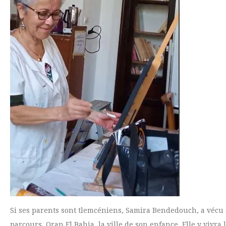
Si ses parents sont tlemcéniens, Samira Bendedouch, a vécu à
parcours, Oran El Bahia, la ville de son enfance. Elle y vivr