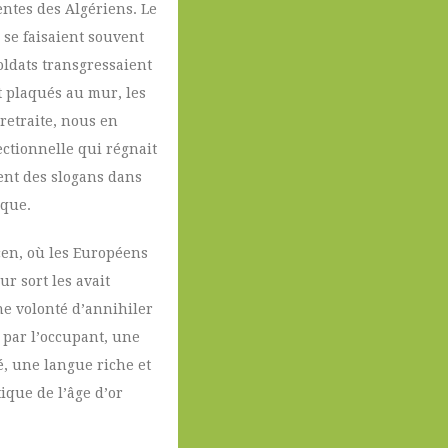
entes des Algériens. Le
 se faisaient souvent
oldats transgressaient
t plaqués au mur, les
retraite, nous en
ectionnelle qui régnait
ient des slogans dans
ique.
mcen, où les Européens
r sort les avait
une volonté d’annihiler
 par l’occupant, une
é, une langue riche et
ique de l’âge d’or