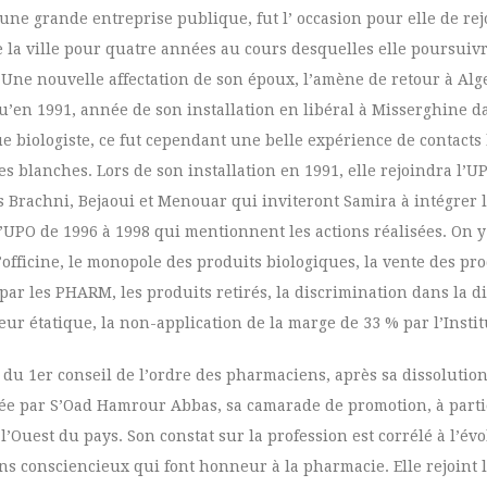
une grande entreprise publique, fut l’ occasion pour elle de rej
e la ville pour quatre années au cours desquelles elle poursuivr
 Une nouvelle affectation de son époux, l’amène de retour à Alge
qu’en 1991, année de son installation en libéral à Misserghine d
que biologiste, ce fut cependant une belle expérience de contact
s blanches. Lors de son installation en 1991, elle rejoindra l’U
 Brachni, Bejaoui et Menouar qui inviteront Samira à intégrer l
PO de 1996 à 1998 qui mentionnent les actions réalisées. On y 
l’officine, le monopole des produits biologiques, la vente des pr
ar les PHARM, les produits retirés, la discrimination dans la d
ur étatique, la non-application de la marge de 33 % par l’Instit
du 1er conseil de l’ordre des pharmaciens, après sa dissolution 
vitée par S’Oad Hamrour Abbas, sa camarade de promotion, à parti
’Ouest du pays. Son constat sur la profession est corrélé à l’évo
 consciencieux qui font honneur à la pharmacie. Elle rejoint 