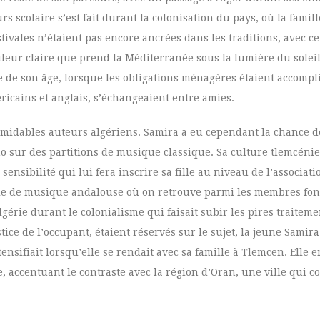
rs scolaire s’est fait durant la colonisation du pays, où la fami
estivales n’étaient pas encore ancrées dans les traditions, avec 
uleur claire que prend la Méditerranée sous la lumière du soleil
le de son âge, lorsque les obligations ménagères étaient accomplie
ricains et anglais, s’échangeaient entre amies.
formidables auteurs algériens. Samira a eu cependant la chance d
ano sur des partitions de musique classique. Sa culture tlemcéni
ensibilité qui lui fera inscrire sa fille au niveau de l’associati
le de musique andalouse où on retrouve parmi les membres fon
lgérie durant le colonialisme qui faisait subir les pires traiteme
tice de l’occupant, étaient réservés sur le sujet, la jeune Samira
ensifiait lorsqu’elle se rendait avec sa famille à Tlemcen. Elle e
ue, accentuant le contraste avec la région d’Oran, une ville qui