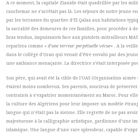
A ce moment, la capitale Zianide était quadrillée par les mili
cauchemar ne s’arrêtait pas là. Les séjours de notre jeune en
par les terrasses du quartier d’El Qalaa aux habitations typ
la sacralité des demeures de ces familles, pour procéder à d
bras tendus, impuissants face aux pistolets-mitrailleurs MA
reparlera comme
« d’une terreur perpétuelle vécue
« . A la vei
dans le collège d’Oran qui venait d’être envahi par des jeun
une ambiance menaçante. La directrice s’était interposée po
Son père, qui avait été la cible de l’OAS (Organisation armée
étaient moins nombreux. Ses parents, soucieux de préserver la
contraints à s’expatrier momentanément au Maroc. Pour elle, l
la culture des Algériens pour leur imposer un modèle étrang
langue qui n’était pas la sienne. Elle regrette de ne pas avo
majestueuse à la calligraphie artistique, gardienne d’une im
islamique. Une langue d’une rare splendeur, capable d’expr