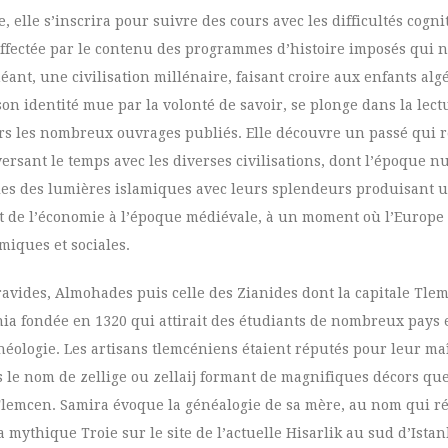
 elle s’inscrira pour suivre des cours avec les difficultés cogni
ffectée par le contenu des programmes d’histoire imposés qui n’
éant, une civilisation millénaire, faisant croire aux enfants algé
n identité mue par la volonté de savoir, se plonge dans la lectu
ers les nombreux ouvrages publiés. Elle découvre un passé qui 
versant le temps avec les diverses civilisations, dont l’époque 
cles des lumières islamiques avec leurs splendeurs produisant 
t de l’économie à l’époque médiévale, à un moment où l’Europe 
miques et sociales.
moravides, Almohades puis celle des Zianides dont la capitale T
ia fondée en 1320 qui attirait des étudiants de nombreux pays e
théologie. Les artisans tlemcéniens étaient réputés pour leur maî
 le nom de zellige ou zellaij formant de magnifiques décors que
Tlemcen. Samira évoque la généalogie de sa mère, au nom qui r
 mythique Troie sur le site de l’actuelle Hisarlik au sud d’Istan