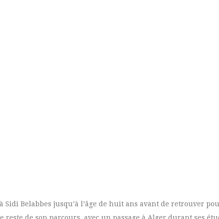
 Sidi Belabbes jusqu’à l’âge de huit ans avant de retrouver pou
a le reste de son parcours, avec un passage à Alger durant ses ét