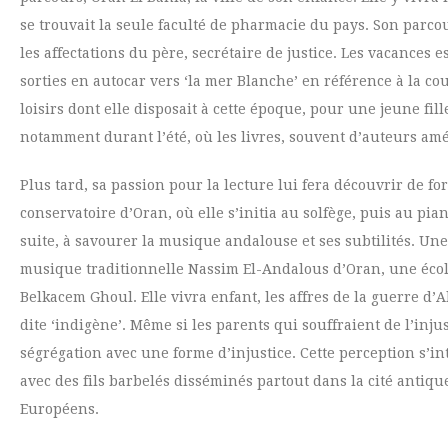
se trouvait la seule faculté de pharmacie du pays. Son parcou
les affectations du père, secrétaire de justice. Les vacances 
sorties en autocar vers ‘la mer Blanche’ en référence à la co
loisirs dont elle disposait à cette époque, pour une jeune fil
notamment durant l’été, où les livres, souvent d’auteurs amé
Plus tard, sa passion pour la lecture lui fera découvrir de 
conservatoire d’Oran, où elle s’initia au solfège, puis au pi
suite, à savourer la musique andalouse et ses subtilités. Une s
musique traditionnelle Nassim El-Andalous d’Oran, une éco
Belkacem Ghoul. Elle vivra enfant, les affres de la guerre d’A
dite ‘indigène’. Même si les parents qui souffraient de l’injus
ségrégation avec une forme d’injustice. Cette perception s’int
avec des fils barbelés disséminés partout dans la cité antiq
Européens.