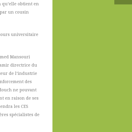
 qu’elle obtient en
 par un cousin
cours universitaire
hamed Mansouri
amir directrice du
eur de l’industrie
renforcement des
ddouch ne pouvant
ent en raison de ses
iendra les CES
ères spécialistes de