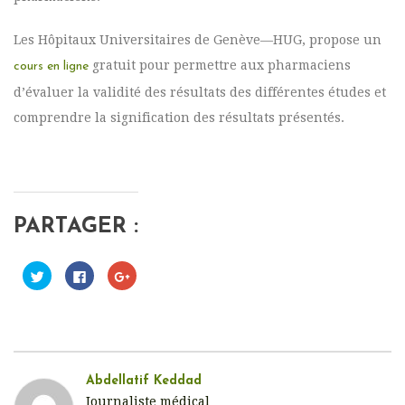
Les Hôpitaux Universitaires de Genève—HUG, propose un
gratuit pour permettre aux pharmaciens
cours en ligne
d’évaluer la validité des résultats des différentes études et
comprendre la signification des résultats présentés.
PARTAGER :
C
C
C
l
l
l
i
i
i
q
q
q
u
u
u
e
e
e
z
z
z
p
p
p
o
o
o
u
u
u
r
r
r
Abdellatif Keddad
p
p
p
Journaliste médical
a
a
a