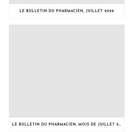
f
e
f
e
f
e
n
e
n
LE BULLETIN DU PHARMACIEN, JUILLET 2026
ê
n
ê
t
ê
t
r
t
r
e
r
e
)
e
)
)
LE BULLETIN DU PHARMACIEN, MOIS DE JUILLET 2026