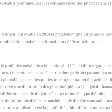
éducatifs pour améliorer les connaissances des pharmaciens et
de Munich) ont étudié en 2014 la métabolomique du jeûne de ra
prandiale du métabolisme humain aux défis nutritionnels.
le profil des métabolites (de moins de 1500 da) d’un organisme
ues. Cette étude s’est basée sur le dosage de 204 paramètres au
nt plausibles, parmi lesquelles une augmentation des acides bili
té observé une diminution des phospholipides à J7 et J26 du Ram
 différente de celle du jeûne à court terme. Ce type d’étude pe
patients atteints d’obésité morbide et de diabète sous ambiance
e autre application est la possibilité d’identifier de nouveau