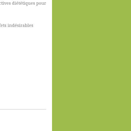
ctives diététiques pour
fets indésirables