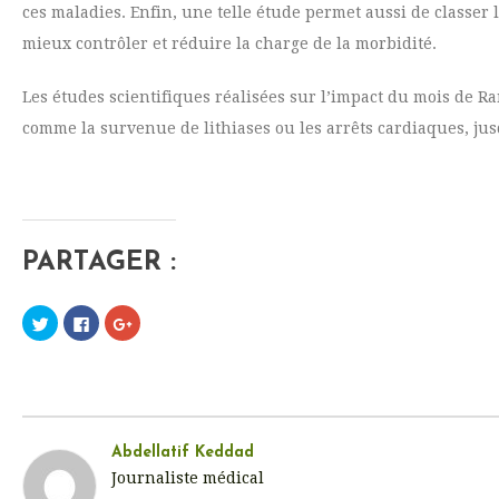
ces maladies. Enfin, une telle étude permet aussi de classer
mieux contrôler et réduire la charge de la morbidité.
Les études scientifiques réalisées sur l’impact du mois de R
comme la survenue de lithiases ou les arrêts cardiaques, ju
PARTAGER :
C
C
C
l
l
l
i
i
i
q
q
q
u
u
u
e
e
e
z
z
z
p
p
p
o
o
o
u
u
u
r
r
r
Abdellatif Keddad
p
p
p
Journaliste médical
a
a
a
r
r
r