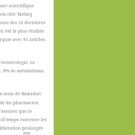
ture scientifique
ts clés ‘fasting
cours des 10 dernières
r été la plus étudiée
rquie avec 95 articles.
roentérologie. Le
e, 8% de métabolisme,
 du mois de Ramadan’
rôle du pharmacien
s’assurer que le
cond temps concerne les
 libération prolongée
ème