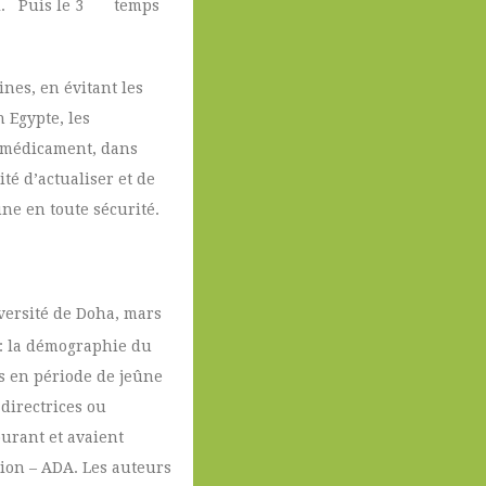
. Puis le 3
temps
nes, en évitant les
 Egypte, les
e médicament, dans
té d’actualiser et de
ne en toute sécurité.
ersité de Doha, mars
s: la démographie du
ts en période de jeûne
 directrices ou
urant et avaient
ion – ADA. Les auteurs