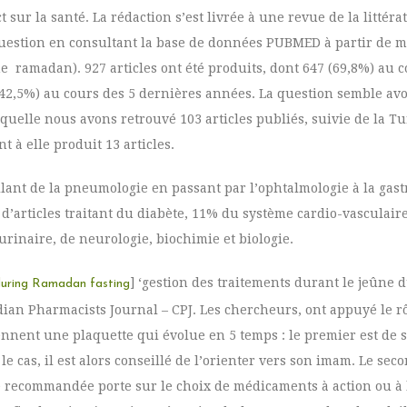
t sur la santé. La rédaction s’est livrée à une revue de la littéra
question en consultant la base de données PUBMED à partir de mo
 ramadan). 927 articles ont été produits, dont 647 (69,8%) au 
42,5%) au cours des 5 dernières années. La question semble avoi
quelle nous avons retrouvé 103 articles publiés, suivie de la Tu
t à elle produit 13 articles.
lant de la pneumologie en passant par l’ophtalmologie à la gast
d’articles traitant du diabète, 11% du système cardio-vasculair
rinaire, de neurologie, biochimie et biologie.
] ‘gestion des traitements durant le jeûne
uring Ramadan fasting
dian Pharmacists Journal – CPJ. Les chercheurs, ont appuyé le 
ennent une plaquette qui évolue en 5 temps : le premier est de 
 le cas, il est alors conseillé de l’orienter vers son imam. Le se
ie recommandée porte sur le choix de médicaments à action ou à