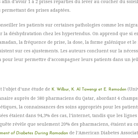
fin d’avoir 1 à 2 prises réparties du lever au coucher du soleil
 permettant des prises adaptées.
nseiller les patients sur certaines pathologies comme les migrai
er la déshydratation chez les hypertendus. On apprend que si en
madan, la fréquence de prise, la dose, la forme galénique et l
stent sur ces ajustements. Les auteurs concluent sur la nécessi
n pour leur permettre d’accompagner leurs patients dans un jeû
t l’objet d’une étude de
(Univ
K. Wilbur, K. Al Tawengi et E. Remoden
tionnaire auprès de 580 pharmaciens du Qatar, abordant 4 champ
abétiques, la connaissances des soins appropriés pour les patien
es étaient dans 94,3% des cas, l’internet, tandis que les lignes
nquête révèle que seulement 20% des pharmaciens, étaient au co
de l’American Diabetes Associat
ment of Diabetes During Ramadan