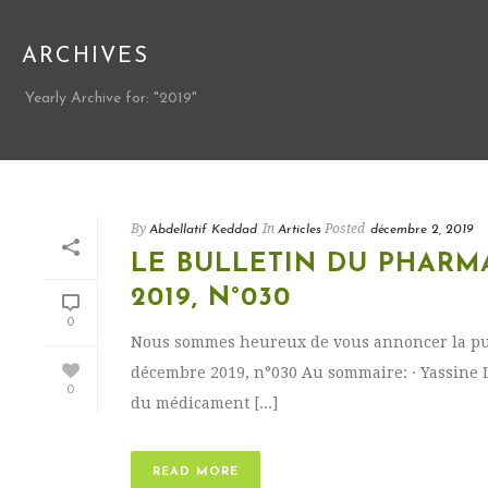
ARCHIVES
Yearly Archive for: "2019"
By
In
Posted
Abdellatif Keddad
Articles
décembre 2, 2019
LE BULLETIN DU PHARM
2019, N°030
0
Nous sommes heureux de vous annoncer la pu
décembre 2019, n°030 Au sommaire: · Yassine 
0
du médicament [...]
READ MORE