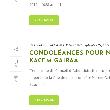
0
2019, n°028 au [...]
READ MORE
By
In
Posted
Abdellatif Keddad
Articles
septembre 27, 2019
CONDOLÉANCES POUR N
KACEM GAIRAA
0
L’ensemble du Conseil d’Administration du gr
la perte de la fille de notre confrère Kacem Gai
0
à lui [...]
READ MORE