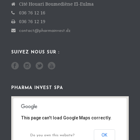
Cité Houari Boumediène El-Eulma
036 76 12 16
036 76 12 19
contact@pharmainvest.dz
SUIVEZ NOUS SUR :
PHARMA INVEST SPA
This page can't load Google Maps correctly.
OK
Do you own this website?