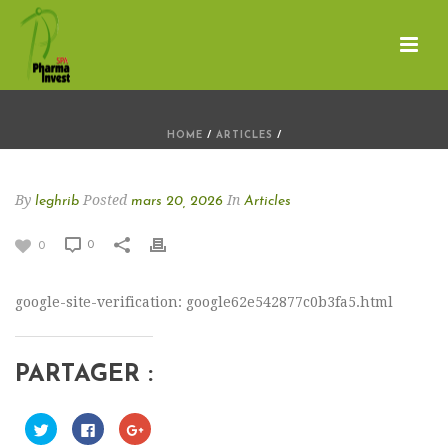
HOME
/
ARTICLES
/
By
Posted
In
leghrib
mars 20, 2026
Articles
0
0
google-site-verification: google62e542877c0b3fa5.html
PARTAGER :
C
C
C
l
l
l