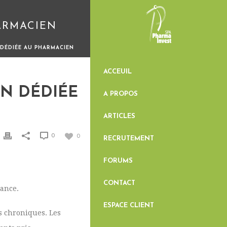
HARMACIEN
 DÉDIÉE AU PHARMACIEN
ACCEUIL
ON DÉDIÉE
A PROPOS
ARTICLES
0
0
RECRUTEMENT
FORUMS
CONTACT
vance.
ESPACE CLIENT
s chroniques. Les