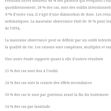
résultats livrés donnent 44 % des patients qui évoquent l’o
quotidiennement. 18 % des cas, sont des oublis intentionnels
47% d’entre eux, il s’agit d’une diminution de dose. Les rés
asthmatiques. La mauvaise observance était de 36 % pour les 
de l’HTA,
La mauvaise observance peut se définir par un oubli intenti
la qualité de vie. Les raisons sont complexes, multiples et vari
Une autre étude rapporte quant à elle d’autres résultats
25 % des cas sont dus à l’oubli
24 % des cas sont la crainte des effets secondaires
19 % des cas le sont par guérison avant la fin du traitement
14 % des cas par lassitude