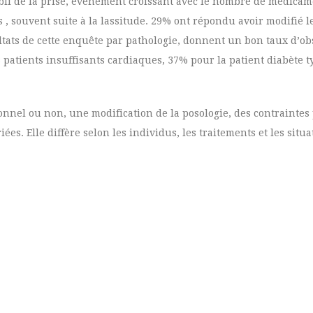
ubli de la prise, évènement croissant avec le nombre de médicam
 , souvent suite à la lassitude. 29% ont répondu avoir modifié l
ultats de cette enquête par pathologie, donnent un bon taux d’o
patients insuffisants cardiaques, 37% pour la patient diabète t
onnel ou non, une modification de la posologie, des contraintes
ées. Elle diffère selon les individus, les traitements et les situa