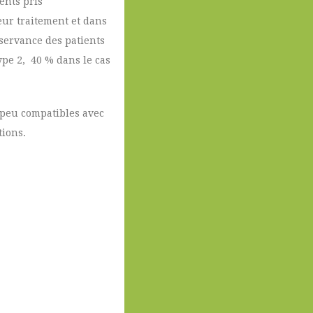
ents pris
eur traitement et dans
bservance des patients
ype 2, 40 % dans le cas
 peu compatibles avec
tions.