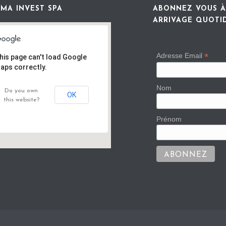
MA INVEST SPA
ABONNEZ VOUS À
ARRIVAGE QUOTI
*
Adresse Email
his page can't load Google
aps correctly.
Nom
Do you own
OK
this website?
Prénom