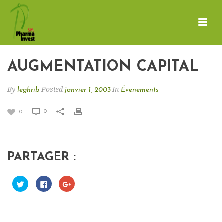
AUGMENTATION CAPITAL
By
Posted
In
leghrib
janvier 1, 2003
Évenements
0
0
PARTAGER :
C
C
C
l
l
l
i
i
i
q
q
q
u
u
u
e
e
e
z
z
z