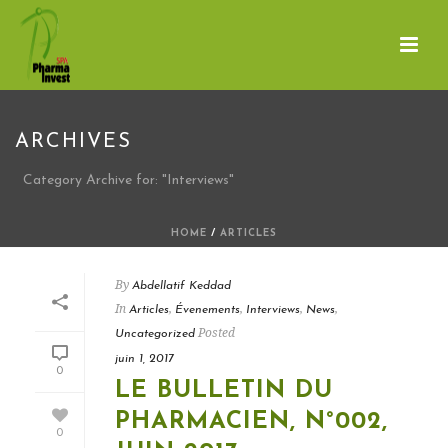
ARCHIVES
Category Archive for: "Interviews"
HOME
/
ARTICLES
By
Abdellatif Keddad
In
,
,
,
,
Articles
Évenements
Interviews
News
Posted
Uncategorized
juin 1, 2017
0
LE BULLETIN DU
PHARMACIEN, N°002,
0