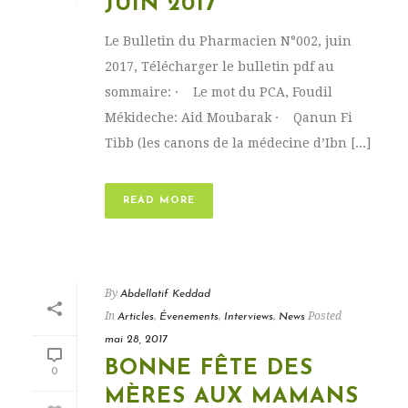
JUIN 2017
Le Bulletin du Pharmacien N°002, juin
2017, Télécharger le bulletin pdf au
sommaire: · Le mot du PCA, Foudil
Mékideche: Aid Moubarak · Qanun Fi
Tibb (les canons de la médecine d’Ibn [...]
READ MORE
By
Abdellatif Keddad
In
,
,
,
Posted
Articles
Évenements
Interviews
News
mai 28, 2017
BONNE FÊTE DES
0
MÈRES AUX MAMANS