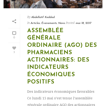
By
Abdellatif Keddad
In
,
,
Posted
Articles
Évenements
News
mai 18, 2017
ASSEMBLÉE
GÉNÉRALE
0
ORDINAIRE (AGO) DES
PHARMACIENS
3
ACTIONNAIRES: DES
INDICATEURS
ÉCONOMIQUES
POSITIFS
Des indicateurs économiques favorables
Ce lundi 15 mai s’est tenue l’assemblée
générale ordinaire AGO des actionnaires