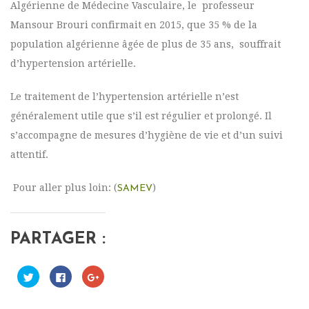
Algérienne de Médecine Vasculaire, le professeur
Mansour Brouri confirmait en 2015, que 35 % de la
population algérienne âgée de plus de 35 ans, souffrait
d’hypertension artérielle.
Le traitement de l’hypertension artérielle n’est
généralement utile que s’il est régulier et prolongé. Il
s’accompagne de mesures d’hygiène de vie et d’un suivi
attentif.
Pour aller plus loin: (
)
SAMEV
PARTAGER :
C
C
C
l
l
l
i
i
i
q
q
q
u
u
u