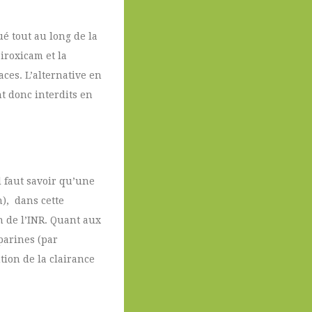
ué tout au long de la
piroxicam et la
aces. L’alternative en
nt donc interdits en
 faut savoir qu’une
), dans cette
n de l’INR. Quant aux
parines (par
ion de la clairance