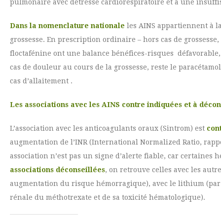
pulmonaire avec détresse cardiorespiratoire et à une insuffi
Dans la nomenclature nationale
les AINS appartiennent à la
grossesse. En prescription ordinaire – hors cas de grossesse, 
floctafénine ont une balance bénéfices-risques défavorable, c
cas de douleur au cours de la grossesse, reste le paracétamol
cas d’allaitement .
Les associations avec les AINS contre indiquées et à décon
L’association avec les anticoagulants oraux (Sintrom) est
con
augmentation de l’INR (International Normalized Ratio, rapp
association n’est pas un signe d’alerte fiable, car certaine
associations déconseillées
, on retrouve celles avec les aut
augmentation du risque hémorragique), avec le lithium (par 
rénale du méthotrexate et de sa toxicité hématologique).