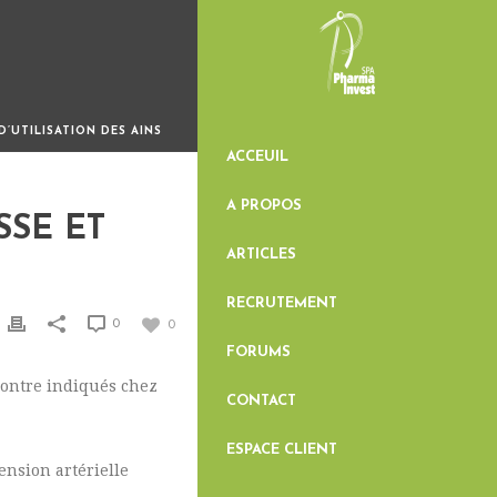
D’UTILISATION DES AINS
ACCEUIL
A PROPOS
SSE ET
ARTICLES
RECRUTEMENT
0
0
FORUMS
contre indiqués chez
CONTACT
ESPACE CLIENT
ension artérielle