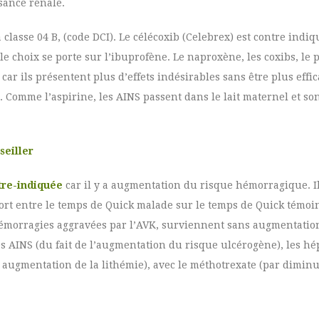
sance rénale.
 classe 04 B, (code DCI). Le célécoxib (Celebrex) est contre indiq
le choix se porte sur l’ibuprofène. Le naproxène, les coxibs, le 
ar ils présentent plus d’effets indésirables sans être plus effic
. Comme l’aspirine, les AINS passent dans le lait maternel et so
seiller
tre-indiquée
car il y a augmentation du risque hémorragique. Il
ort entre le temps de Quick malade sur le temps de Quick témoin
s hémorragies aggravées par l’AVK, surviennent sans augmentatio
res AINS (du fait de l’augmentation du risque ulcérogène), les hé
augmentation de la lithémie), avec le méthotrexate (par diminut