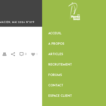
MACIEN, MAI 2024 N°079
ACCEUIL
A PROPOS
ARTICLES
0
1
RECRUTEMENT
FORUMS
CONTACT
ESPACE CLIENT