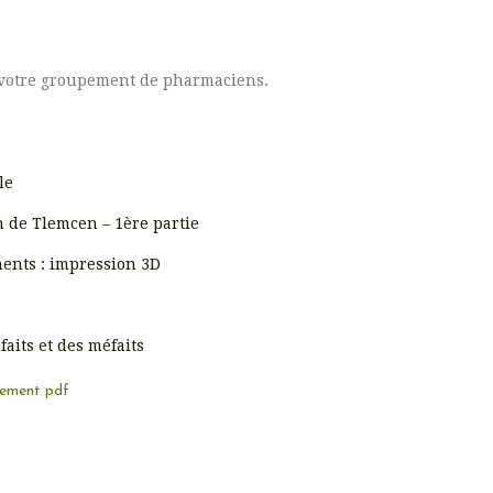
 votre groupement de pharmaciens.
le
 de Tlemcen – 1ère partie
ents : impression 3D
its et des méfaits
gement pdf