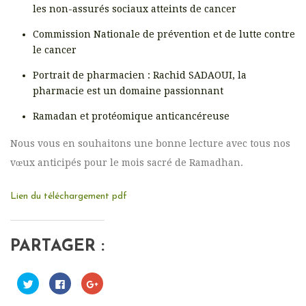
les non-assurés sociaux atteints de cancer
Commission Nationale de prévention et de lutte contre
le cancer
Portrait de pharmacien : Rachid SADAOUI, la
pharmacie est un domaine passionnant
Ramadan et protéomique anticancéreuse
Nous vous en souhaitons une bonne lecture avec tous nos
vœux anticipés pour le mois sacré de Ramadhan.
Lien du téléchargement pdf
PARTAGER :
C
C
C
l
l
l
i
i
i
q
q
q