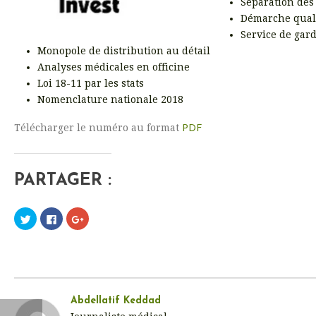
Séparation des
Démarche qual
Service de gard
Monopole de distribution au détail
Analyses médicales en officine
Loi 18-11 par les stats
Nomenclature nationale 2018
Télécharger le numéro au format
PDF
PARTAGER :
C
C
C
l
l
l
i
i
i
q
q
q
u
u
u
e
e
e
z
z
z
p
p
p
o
o
o
u
u
u
r
r
r
Abdellatif Keddad
p
p
p