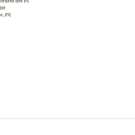
 ordres des PS
ité
e, PV,