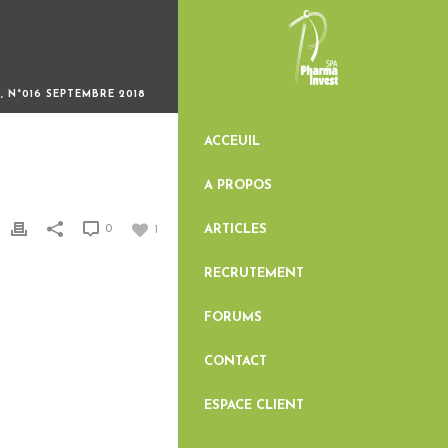
, N°016 SEPTEMBRE 2018
ACCEUIL
A PROPOS
ARTICLES
0
1
RECRUTEMENT
FORUMS
CONTACT
ESPACE CLIENT