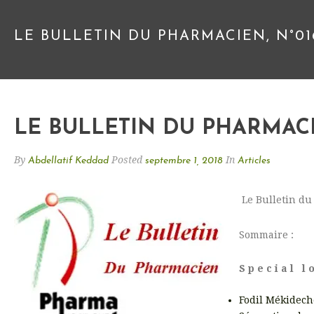
LE BULLETIN DU PHARMACIEN, N°01
LE BULLETIN DU PHARMACI
By
Posted
In
Abdellatif Keddad
septembre 1, 2018
Articles
Le Bulletin d
Sommaire :
S p e c i a l l o
Fodil Mékidech