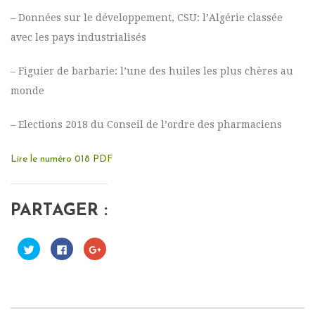
– Données sur le développement, CSU: l’Algérie classée
avec les pays industrialisés
– Figuier de barbarie: l’une des huiles les plus chères au
monde
– Elections 2018 du Conseil de l’ordre des pharmaciens
Lire le numéro 018 PDF
PARTAGER :
C
C
C
l
l
l
i
i
i
q
q
q
u
u
u
e
e
e
z
z
z
p
p
p
o
o
o