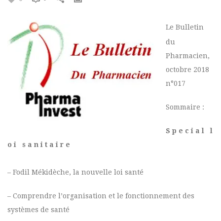
Le Bulletin
du
Pharmacien,
octobre 2018
n°017
Sommaire :
S p e c i a l l
o i s a n i t a i r e
– Fodil Mékidèche, la nouvelle loi santé
– Comprendre l’organisation et le fonctionnement des
systèmes de santé