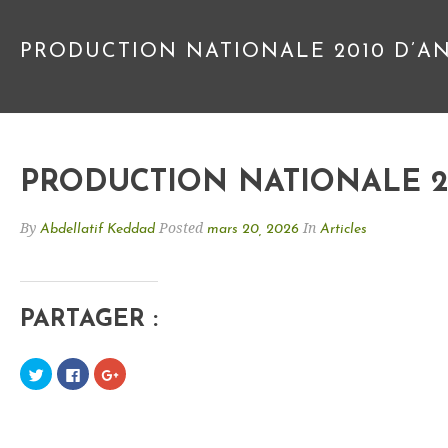
PRODUCTION NATIONALE 2010 D’AN
PRODUCTION NATIONALE 20
By
Posted
In
Abdellatif Keddad
mars 20, 2026
Articles
PARTAGER :
C
C
C
l
l
l
i
i
i
q
q
q
u
u
u
e
e
e
z
z
z