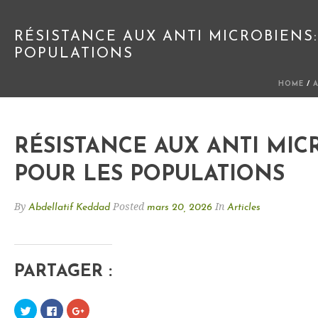
RÉSISTANCE AUX ANTI MICROBIENS
POPULATIONS
HOME
/
RÉSISTANCE AUX ANTI MIC
POUR LES POPULATIONS
By
Posted
In
Abdellatif Keddad
mars 20, 2026
Articles
PARTAGER :
C
C
C
l
l
l