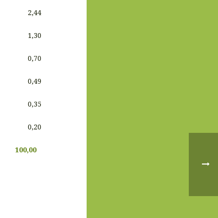
2,44
1,30
0,70
0,49
0,35
0,20
100,00