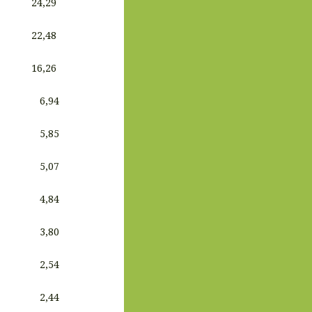
24,29
22,48
16,26
6,94
5,85
5,07
4,84
3,80
2,54
2,44