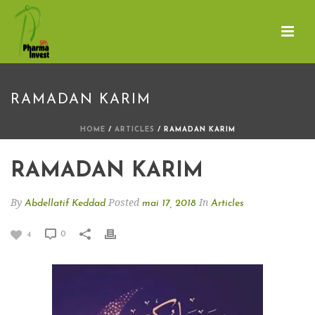
RAMADAN KARIM
HOME
/
ARTICLES
/ RAMADAN KARIM
RAMADAN KARIM
By
Posted
In
Abdellatif Keddad
mai 17, 2018
Articles
0
4