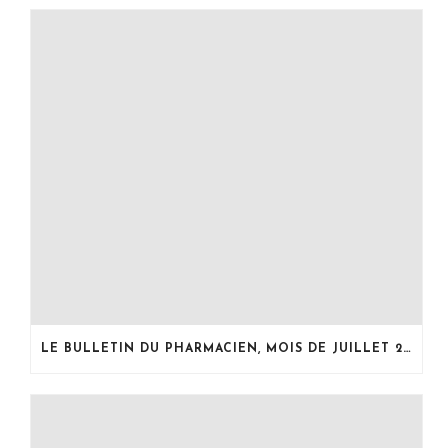
e
r
e
)
e
)
)
LE BULLETIN DU PHARMACIEN, MOIS DE JUILLET 2026