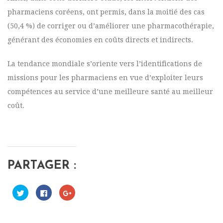
pharmaciens coréens, ont permis, dans la moitié des cas
(50,4 %) de corriger ou d’améliorer une pharmacothérapie,
générant des économies en coûts directs et indirects.
La tendance mondiale s’oriente vers l’identifications de
missions pour les pharmaciens en vue d’exploiter leurs
compétences au service d’une meilleure santé au meilleur
coût.
PARTAGER :
C
C
C
l
l
l
i
i
i
q
q
q
u
u
u
e
e
e