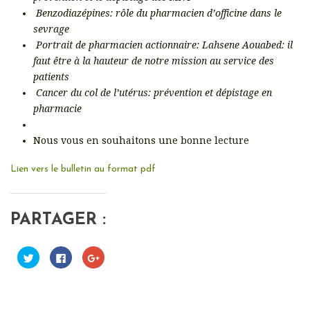
Benzodiazépines: rôle du pharmacien d’officine dans le
sevrage
Portrait de pharmacien actionnaire: Lahsene Aouabed: il
faut être à la hauteur de notre mission au service des
patients
Cancer du col de l’utérus: prévention et dépistage en
pharmacie
Nous vous en souhaitons une bonne lecture
Lien vers le bulletin au format pdf
PARTAGER :
C
C
C
l
l
l
i
i
i
q
q
q
u
u
u
e
e
e
z
z
z