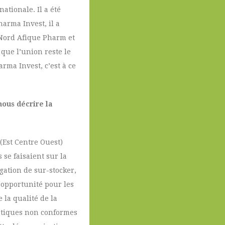
ationale. Il a été
arma Invest, il a
 Nord Afique Pharm et
que l’union reste le
rma Invest, c’est à ce
ous décrire la
(Est Centre Ouest)
se faisaient sur la
igation de sur-stocker,
’opportunité pour les
 la qualité de la
ratiques non conformes