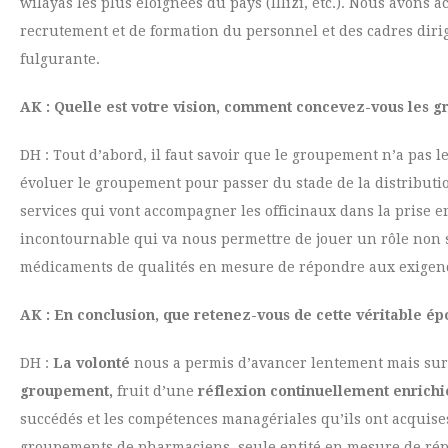
wilayas les plus éloignées du pays (Illizi, etc.). Nous avon
recrutement et de formation du personnel et des cadres dirig
fulgurante.
AK : Quelle est votre vision, comment concevez-vous les g
DH : Tout d’abord, il faut savoir que le groupement n’a pas le
évoluer le groupement pour passer du stade de la distribution
services qui vont accompagner les officinaux dans la prise e
incontournable qui va nous permettre de jouer un rôle non 
médicaments de qualités en mesure de répondre aux exigence
AK : En conclusion, que retenez-vous de cette véritable ép
DH :
La volonté
nous a permis d’avancer lentement mais surem
groupement,
fruit d’une
réflexion continuellement enrichi
succédés et les compétences managériales qu’ils ont acquises
groupements de pharmaciens, seule entité en mesure de répon