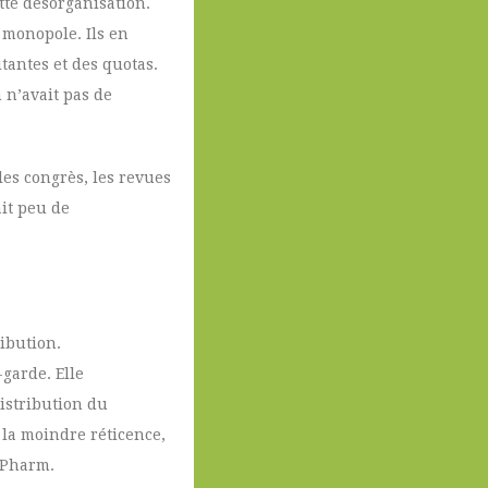
tte désorganisation.
 monopole. Ils en
tantes et des quotas.
 n’avait pas de
les congrès, les revues
it peu de
ribution.
garde. Elle
istribution du
 la moindre réticence,
 Pharm.