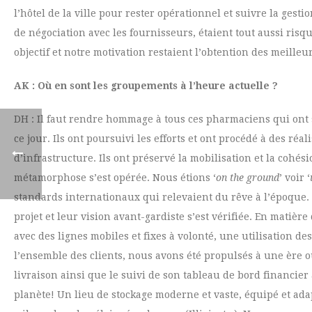
l’hôtel de la ville pour rester opérationnel et suivre la gest
de négociation avec les fournisseurs, étaient tout aussi risq
objectif et notre motivation restaient l’obtention des meilleu
AK : Où en sont les groupements à l’heure actuelle ?
DH : Il faut rendre hommage à tous ces pharmaciens qui ont s
ce jour. Ils ont poursuivi les efforts et ont procédé à des ré
d’infrastructure. Ils ont préservé la mobilisation et la coh
métamorphose s’est opérée. Nous étions ‘
on the ground
’ voir ‘
standards internationaux qui relevaient du rêve à l’époque. 
projet et leur vision avant-gardiste s’est vérifiée. En matiè
avec des lignes mobiles et fixes à volonté, une utilisation d
l’ensemble des clients, nous avons été propulsés à une ère o
livraison ainsi que le suivi de son tableau de bord financier
planète! Un lieu de stockage moderne et vaste, équipé et ad