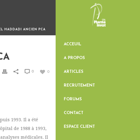
EL HADDADI ANCIEN PCA
ACCEUIL
CA
A PROPOS
ARTICLES
0
0
RECRUTEMENT
FORUMS
CONTACT
uis 1993. Il a été
ESPACE CLIENT
pital de 1988 à 1993,
analyses médicales. Il