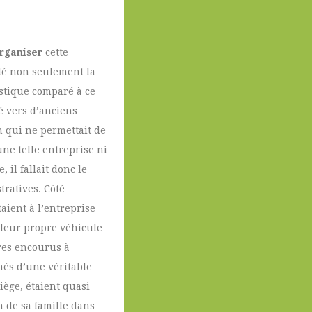
organiser
cette
ité non seulement la
istique comparé à ce
é vers d’anciens
 qui ne permettait de
une telle entreprise ni
 il fallait donc le
tratives. Côté
taient à l’entreprise
 leur propre véhicule
ires encourus à
més d’une véritable
iège, étaient quasi
 de sa famille dans