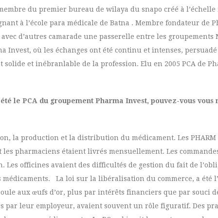
 membre du premier bureau de wilaya du snapo créé à l’échelle n
gnant à l’école para médicale de Batna . Membre fondateur de Ph
 avec d’autres camarade une passerelle entre les groupements
a Invest, où les échanges ont été continu et intenses, persuadé 
 solide et inébranlable de la profession. Elu en 2005 PCA de Pha
été le PCA du groupement Pharma Invest, pouvez-vous vous n
ion, la production et la distribution du médicament. Les PHARM 
 et les pharmaciens étaient livrés mensuellement. Les commandes 
Les officines avaient des difficultés de gestion du fait de l’obl
 médicaments. La loi sur la libéralisation du commerce, a été l
e aux œufs d’or, plus par intérêts financiers que par souci de
 par leur employeur, avaient souvent un rôle figuratif. Des p