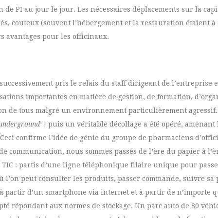
ion de PI au jour le jour. Les nécessaires déplacements sur la cap
ués, couteux (souvent l’hébergement et la restauration étaient à
rs avantages pour les officinaux.
uccessivement pris le relais du staff dirigeant de l’entreprise 
alisations importantes en matière de gestion, de formation, d’orga
ésion de tous malgré un environnement particulièrement agressif
underground
’ ! puis un véritable décollage a été opéré, amenant 
Ceci confirme l’idée de génie du groupe de pharmaciens d’offici
re de communication, nous sommes passés de l’ère du papier à l’è
es TIC : partis d’une ligne téléphonique filaire unique pour pas
ù l’on peut consulter les produits, passer commande, suivre sa 
 à partir d’un smartphone via internet et à partir de n’importe q
apté répondant aux normes de stockage. Un parc auto de 80 véhic