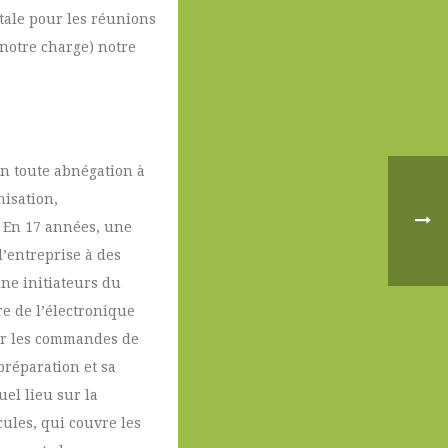
itale pour les réunions
 notre charge) notre
en toute abnégation à
nisation,
. En 17 années, une
l’entreprise à des
ne initiateurs du
re de l’électronique
ser les commandes de
préparation et sa
uel lieu sur la
ules, qui couvre les