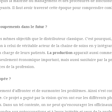
s acquis la maitrise du management et des procédures de fonctio
eants. Il faut avoir traversé cette époque pour comprendre comb
roupements dans le futur ?
s mêmes objectifs que le distributeur classique. C’est pourquoi, 
 à celui de véritable acteur de la chaine de soins en y intégran
n charge de leurs patients.
La production
apparait aussi comme
seulement économique important, mais aussi sanitaire par la p
s de la profession.
opée ?
ent d’affronter et de surmonter les problèmes. Ainsi s’est con
e
. Ce projet a gagné par la vision qu’en ont eue les différents 
. Dans un tel contexte, on ne peut qu’encourager les officinaux
dre aux préoccupations et à leurs intérêts et ceux de la profe