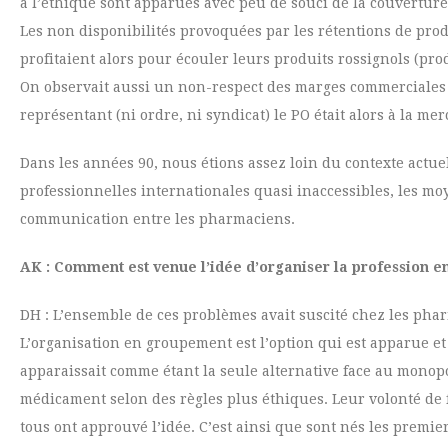
à l’éthique sont apparues avec peu de souci de la couverture
Les non disponibilités provoquées par les rétentions de produ
profitaient alors pour écouler leurs produits rossignols (pr
On observait aussi un non-respect des marges commerciales p
représentant (ni ordre, ni syndicat) le PO était alors à la mer
Dans les années 90, nous étions assez loin du contexte actuel:
professionnelles internationales quasi inaccessibles, les mo
communication entre les pharmaciens.
AK : Comment est venue l’idée d’organiser la profession 
DH : L’ensemble de ces problèmes avait suscité chez les pharm
L’organisation en groupement est l’option qui est apparue et 
apparaissait comme étant la seule alternative face au monopo
médicament selon des règles plus éthiques. Leur volonté de 
tous ont approuvé l’idée. C’est ainsi que sont nés les pre