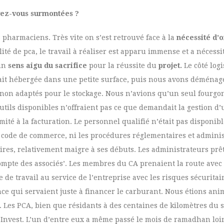
avez-vous surmontées ?
 pharmaciens. Très vite on s’est retrouvé face à la
nécessité d’
té de pca, le travail à réaliser est apparu immense et a nécess
 un
sens aigu du sacrifice
pour la réussite du
projet.
Le côté log
 était hébergée dans une petite surface, puis nous avons déménag
on adaptés pour le stockage. Nous n’avions qu’un seul fourgon
utils disponibles n’offraient pas ce que demandait la gestion d’
mité à la facturation. Le personnel qualifié n’était pas disponible,
e code de commerce, ni les procédures réglementaires et adminis
naires, relativement maigre à ses débuts. Les administrateurs prê
compte des associés’. Les membres du CA prenaient la route avec
e travail au service de l’entreprise avec les risques sécurita
ce qui servaient juste à financer le carburant. Nous étions ani
s. Les PCA, bien que résidants à des centaines de kilomètres du s
nvest. L’un d’entre eux a même passé le mois de ramadhan loin