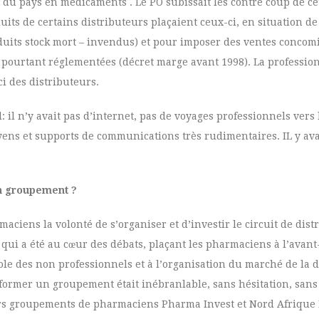
 du pays en médicaments . Le PO subissait les contre coup de ce
its de certains distributeurs plaçaient ceux-ci, en situation de
oduits stock mort – invendus) et pour imposer des ventes concomi
ourtant réglementées (décret marge avant 1998). La profession
ci des distributeurs.
 il n’y avait pas d’internet, pas de voyages professionnels vers 
yens et supports de communications très rudimentaires. IL y ava
en groupement ?
aciens la volonté de s’organiser et d’investir le circuit de dist
qui a été au cœur des débats, plaçant les pharmaciens à l’avant-
le des non professionnels et à l’organisation du marché de la d
former un groupement était inébranlable, sans hésitation, sans
miers groupements de pharmaciens Pharma Invest et Nord Afrique